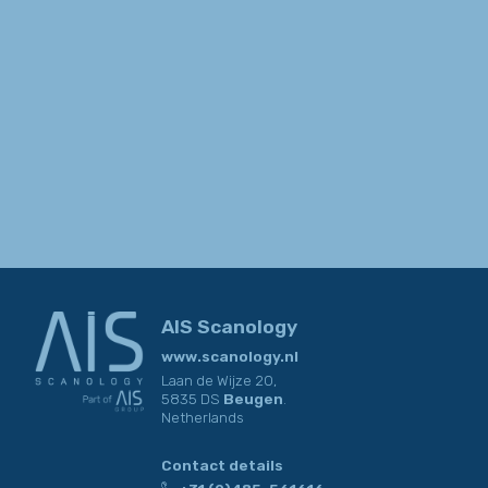
AIS Scanology
www.scanology.nl
Laan de Wijze 20,
5835 DS
Beugen
.
Netherlands
Contact details