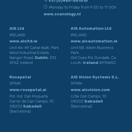
+31 (0)485-561616
Monday to Friday from 9:00 to 17:00h
www.scanology.nl
AIS Ltd
AIS Automation Ltd
IRELAND
IRELAND
www.aisltd.ie
www.aisautomation.ie
Unit 46-49 Canal Walk, Park
Unit 5B, Aiken Business
West Industrial Estate,
Park,
Nangor Road,
Dublin
, D12
Old Coes Rd, Dundalk, Co.
XF62, Ireland
Louth,
Ireland
A91XW5C
Rosepetal
AIS Vision Systems S.L.
SPAIN
SPAIN
www.rosepetal.ai
www.aisvision.com
Pol. Ind. Can Roqueta
c/de Can Camps, 10
Carrer de Can Camps, 10
08202
Sabadell
08202
Sabadell
(Barcelona)
(Barcelona)