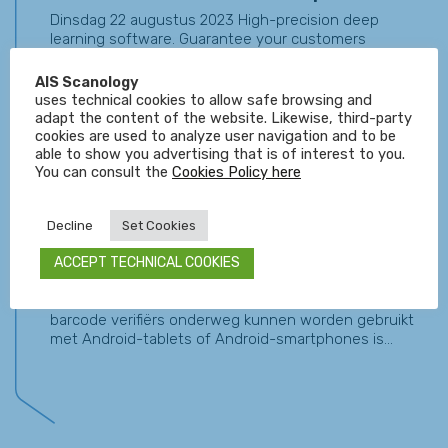
Dinsdag 22 augustus 2023 High-precision deep
learning software. Guarantee your customers
maximum reliability. Rosepetal is a machine vision
software...
AIS Scanology
uses technical cookies to allow safe browsing and
adapt the content of the website. Likewise, third-party
cookies are used to analyze user navigation and to be
Belangrijk LVS Verifiër nieuws!
able to show you advertising that is of interest to you.
Donderdag 07 september 2017 Microscan maakt zich
You can consult the
Cookies Policy here
klaar voor de lancering van de nieuwe software versie
4.3.0. om de...
Decline
Set Cookies
ACCEPT TECHNICAL COOKIES
Android App voor Axicon verifiërs
Vrijdag 23 februari 2018 Een app waarmee Axicon
barcode verifiërs onderweg kunnen worden gebruikt
met Android-tablets of Android-smartphones is...