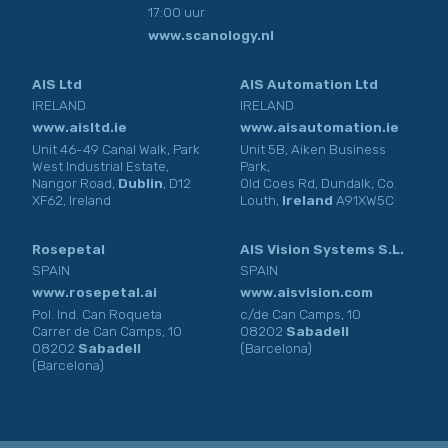
17:00 uur
www.scanology.nl
AIS Ltd
AIS Automation Ltd
IRELAND
IRELAND
www.aisltd.ie
www.aisautomation.ie
Unit 46-49 Canal Walk, Park
Unit 5B, Aiken Business
West Industrial Estate,
Park,
Nangor Road,
Dublin
, D12
Old Coes Rd, Dundalk, Co.
XF62, Ireland
Louth,
Ireland
A91XW5C
Rosepetal
AIS Vision Systems S.L.
SPAIN
SPAIN
www.rosepetal.ai
www.aisvision.com
Pol. Ind. Can Roqueta
c/de Can Camps, 10
Carrer de Can Camps, 10
08202
Sabadell
08202
Sabadell
(Barcelona)
(Barcelona)