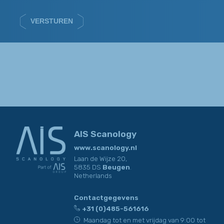
bezwaar, overdraagbaarheid of beperking kunnen worden
uitgeoefend per e-mail naar het adres
info@aisvision.com
. In
ieder geval hebben betrokkenen het recht om een klacht in te
VERSTUREN
dienen bij de betreffende Autoriteit Persoonsgegevens. De
verstrekte persoonsgegevens worden bewaard gedurende de
wettelijk of contractueel bepaalde periode, of zolang de
toestemming van de betrokkene wordt gehandhaafd. Er zal
geen overdracht van de verzamelde gegevens plaatsvinden,
behalve bij wettelijke verplichting of overdrachten die door de
wet zijn geautoriseerd. Breng alstublieft onmiddellijk op de
hoogte van
info@scanology.nl
van eventuele wijzigingen of
aanpassingen die kunnen optreden met betrekking tot de
gegevens die u ons heeft verstrekt, zodat zij te allen tijde
waarheidsgetrouw kunnen reageren op uw persoonlijke
situatie.
AIS Scanology
www.scanology.nl
Laan de Wijze 20,
5835 DS
Beugen
.
Netherlands
Contactgegevens
+31 (0)485-561616
Maandag tot en met vrijdag van 9:00 tot