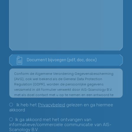
Document bijvoegen (pdf, doc, docx)
Conform de Algemene Verordening Gegevensbescherming
(AVG), ook wel bekend als de General Data Protection
Regulation (GDPR), worden de persoonlijke gegevens
verzameld in dit formulier verwerkt door AIS-Scanology B.V.
met als doel contact met u op te nemen en een antwoord te
bieden op de vragen die via dit formulier zijn gesteld. De
Ik heb het
Privacybeleid
gelezen en ga hiermee
wettelijke basis voor de verwerking van uw gegevens is uw
akkoord
toestemming, de uitvoering van precontractuele of
contractuele maatregelen, naleving van wettelijke
Ik ga akkoord met het ontvangen van
verplichtingen en/of het gerechtvaardigde belang van AIS
informatieve/commerciële communicatie van AIS-
VISION. De rechten van toegang, verwijdering, rectificatie,
Scanology B.V.