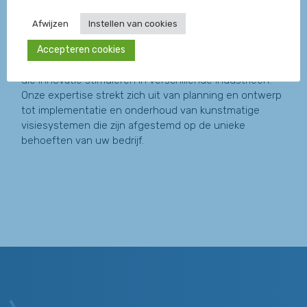
Scanology
Afwijzen
Instellen van cookies
Accepteren cookies
AIS Scanology is een pionier op het gebied van
Machine Vision en levert geavanceerde oplossingen
die innovatie stimuleren in verschillende industrieën.
Onze expertise strekt zich uit van planning en ontwerp
tot implementatie en onderhoud van kunstmatige
visiesystemen die zijn afgestemd op de unieke
behoeften van uw bedrijf.