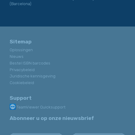
(Barcelona)
Sitemap
Oplossingen
Nieuws
Bestel ISBN barcodes
Privacybeleid
Juridische kennisgeving
Cookiebeleid
Support
TeamViewer Quicksupport
Abonneer u op onze nieuwsbrief