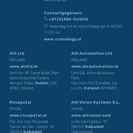
Contactgegevens
+31 (0)485-561616
Maandag tot en met vrijdag van 9:00 tot
17:00 uur
www.scanology.nl
AIS Ltd
AIS Automation Ltd
IRELAND
IRELAND
www.aisltd.ie
www.aisautomation.ie
Unit 46-49 Canal Walk, Park
Unit 5B, Aiken Business
West Industrial Estate,
Park,
Nangor Road,
Dublin
, D12
Old Coes Rd, Dundalk, Co.
XF62, Ireland
Louth,
Ireland
A91XW5C
Rosepetal
AIS Vision Systems S.L.
SPAIN
SPAIN
www.rosepetal.ai
www.aisvision.com
Pol. Ind. Can Roqueta
c/de Can Camps, 10
Carrer de Can Camps, 10
08202
Sabadell
08202
Sabadell
(Barcelona)