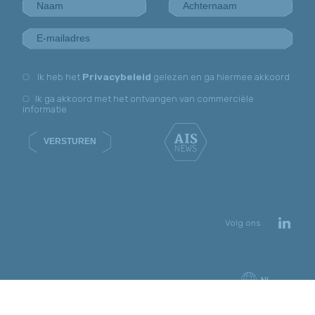
Ik heb het
Privacybeleid
gelezen en ga hiermee akkoord
Ik ga akkoord met het ontvangen van commerciële
informatie
VERSTUREN
Volg ons
NL